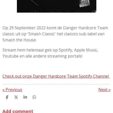
Op 29 September 2022 komt de Danger Hardcore Team
classic uit op 'Smash Classic' het classics sub-label van
Smash the House.
Stream hem helemaal gek op Spotify, Apple Music,
Youtube en alle andere streaming portals!
Check out onze Danger Hardcore Team Spotify Channel
«
Previous
Next
»
S
S
S
S
H
H
H
H
A
A
A
A
R
R
R
R
Add comment