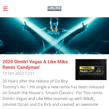
Skip
to
main
content
2020 Dimitri Vegas & Like Mike
Remix 'Candyman'
13 Oct 2022
12:51
20 Years after the release of Da Boy
Tommy's No 1 Hit single a new remix has been released
on Smash the House's 'Smash Classics'. For This remix
Dimitri Vegas and Like Mike teamed up with W&W,
Ummet Ozcan and Da Rick and created an awesome