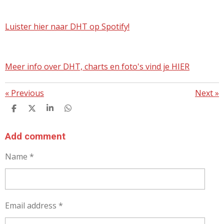
Luister hier naar DHT op Spotify!
Meer info over DHT, charts en foto's vind je HIER
«
Previous
Next
»
S
S
S
S
H
H
H
H
A
A
A
A
R
R
R
R
Add comment
E
E
E
E
Name *
Email address *