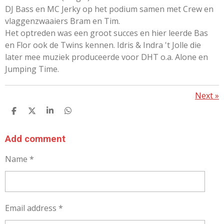
DJ Bass en MC Jerky op het podium samen met Crew en
vlaggenzwaaiers Bram en Tim.
Het optreden was een groot succes en hier leerde Bas
en Flor ook de Twins kennen. Idris & Indra 't Jolle die
later mee muziek produceerde voor DHT o.a. Alone en
Jumping Time.
Next
»
S
S
S
S
H
H
H
H
A
A
A
A
R
R
R
R
Add comment
E
E
E
E
Name *
Email address *