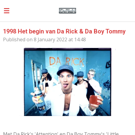
Skip
to
main
content
1998 Het begin van Da Rick & Da Boy Tommy
Published on 8 January 2022 at 14:48
Met Da Rick's 'Attention' en Da Boy Tommy's 'Little