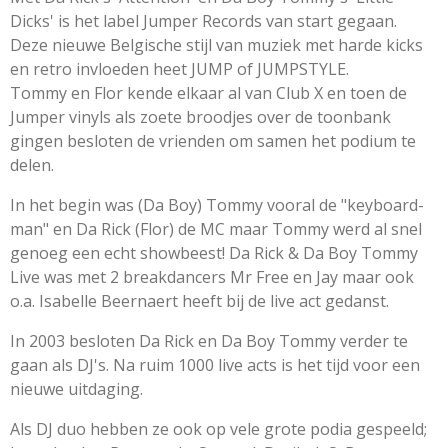
Dicks' is het label Jumper Records van start gegaan.
Deze nieuwe Belgische stijl van muziek met harde kicks
en retro invloeden heet JUMP of JUMPSTYLE.
Tommy en Flor kende elkaar al van Club X en toen de
Jumper vinyls als zoete broodjes over de toonbank
gingen besloten de vrienden om samen het podium te
delen.
In het begin was (Da Boy) Tommy vooral de "keyboard-
man" en Da Rick (Flor) de MC maar Tommy werd al snel
genoeg een echt showbeest! Da Rick & Da Boy Tommy
Live was met 2 breakdancers Mr Free en Jay maar ook
o.a. Isabelle Beernaert heeft bij de live act gedanst.
In 2003 besloten Da Rick en Da Boy Tommy verder te
gaan als DJ's. Na ruim 1000 live acts is het tijd voor een
nieuwe uitdaging.
Als DJ duo hebben ze ook op vele grote podia gespeeld;