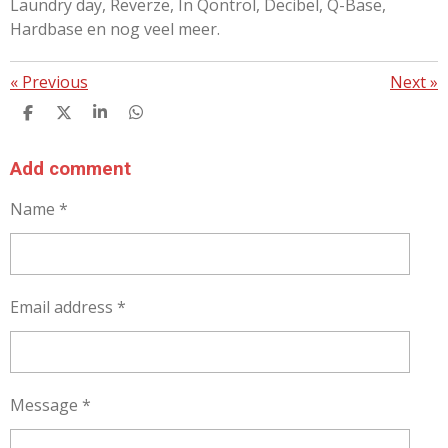
Laundry day, Reverze, In Qontrol, Decibel, Q-Base,
Hardbase en nog veel meer.
«
Previous
Next
»
S
S
S
S
H
H
H
H
A
A
A
A
R
R
R
R
Add comment
E
E
E
E
Name *
Email address *
Message *