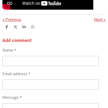
«
Previous
Next
»
S
S
S
S
H
H
H
H
A
A
A
A
R
R
R
R
Add comment
E
E
E
E
Name *
Email address *
Message *