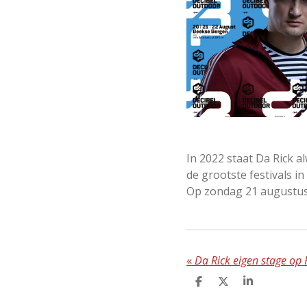
In 2022 staat Da Rick a
de grootste festivals in
Op zondag 21 augustus
«
Da Rick eigen stage op
S
S
S
H
H
H
A
A
A