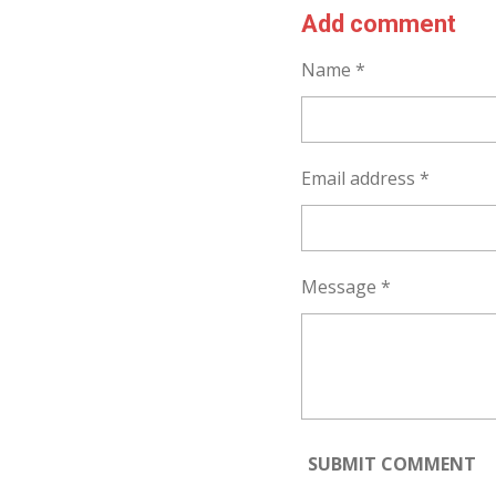
R
R
R
Add comment
E
E
E
Name *
Email address *
Message *
SUBMIT COMMENT