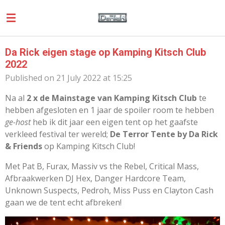
Skip
to
main
content
Da Rick eigen stage op Kamping Kitsch Club
2022
Published on 21 July 2022 at 15:25
Na al
2 x de Mainstage van Kamping Kitsch Club
te
hebben afgesloten en 1 jaar de spoiler room te hebben
ge-host
heb ik dit jaar een eigen tent op het gaafste
verkleed festival ter wereld;
De Terror Tente by Da Rick
& Friends
op Kamping Kitsch Club!
Met Pat B, Furax, Massiv vs the Rebel, Critical Mass,
Afbraakwerken DJ Hex, Danger Hardcore Team,
Unknown Suspects, Pedroh, Miss Puss en Clayton Cash
gaan we de tent echt afbreken!