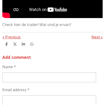
Check hier de trailer! Wat vind je ervan?
«
Previous
Next
»
S
S
S
S
H
H
H
H
A
A
A
A
R
R
R
R
Add comment
E
E
E
E
Name *
Email address *